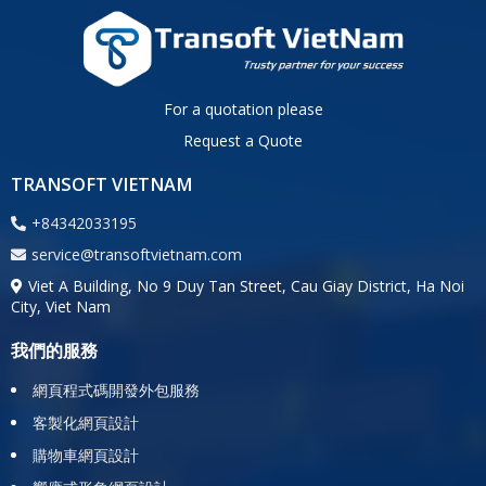
For a quotation please
Request a Quote
TRANSOFT VIETNAM
+84342033195
service@transoftvietnam.com
Viet A Building, No 9 Duy Tan Street, Cau Giay District, Ha Noi
City, Viet Nam
我們的服務
網頁程式碼開發外包服務
客製化網頁設計
購物車網頁設計