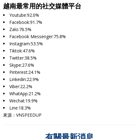
越南最常用的社交媒體平台
Youtube:92.0%
Facebook:91.7%
Zalo:76.5%
Facebook Messenger:75.8%
Instagram:53.5%
Tiktok:47.6%
Twitter:38.5%
Skype:27.6%
Pinterest:24.1%
Linkedin:22.9%
Viber:22.2%
WhatApp:21.2%
Wechat:19.9%
Line:18.3%
來源：VNSPEEDUP
有關最新消息