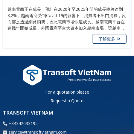
越南電商正在成長，預計在2020年至2025年間的成長率將達到
8.2%，越南電商受到Covid-19的影響下，消費者不出門消費，反
而都是透過網路消費，因此電商市場快速成長。越南電商平台在
這幾年開始成長，外國電商平台大資本加入越南市場，讓越南電
商更蓬勃成長。市場預估到2025年，越南電商市場將會成長到90
了解更多
億美元左右，對於想要越南跨境電商的品牌端或是想要進軍越南
電商的賣家們是非常大的機會。
For a quotation please
Request a Quote
TRANSOFT VIETNAM
+84342033195
service@transoftvietnam.com